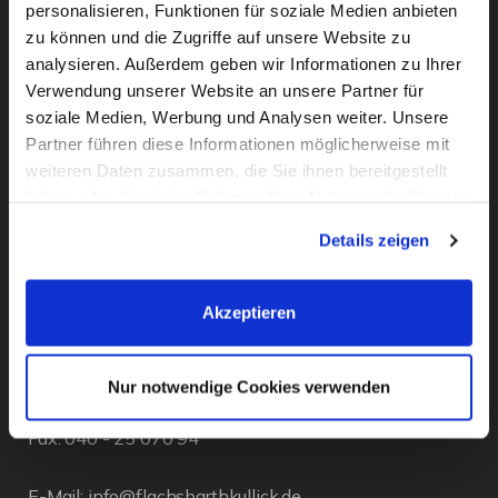
personalisieren, Funktionen für soziale Medien anbieten
zu können und die Zugriffe auf unsere Website zu
analysieren. Außerdem geben wir Informationen zu Ihrer
Verwendung unserer Website an unsere Partner für
soziale Medien, Werbung und Analysen weiter. Unsere
Partner führen diese Informationen möglicherweise mit
weiteren Daten zusammen, die Sie ihnen bereitgestellt
haben oder die sie im Rahmen Ihrer Nutzung der Dienste
KONTAKT
gesammelt haben. Sie geben Einwilligung zu unseren
Details zeigen
Cookies, wenn Sie unsere Webseite weiterhin nutzen.
Flachsbarth & Kullick
Inh. Carsten Bellingrodt e.K.
Akzeptieren
Elisenstr. 13
D - 22087 Hamburg
Nur notwendige Cookies verwenden
Tel.:
040 - 25 133 25
Fax: 040 - 25 070 94
E-Mail:
info@flachsbarthkullick.de