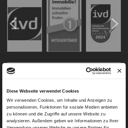
KONTAKT
Flachsbarth & Kullick
Inh. Carsten Bellingrodt e.K.
Diese Webseite verwendet Cookies
Elisenstr. 13
Wir verwenden Cookies, um Inhalte und Anzeigen zu
D - 22087 Hamburg
personalisieren, Funktionen für soziale Medien anbieten
zu können und die Zugriffe auf unsere Website zu
analysieren. Außerdem geben wir Informationen zu Ihrer
Tel.:
040 - 25 133 25
Verwendung unserer Website an unsere Partner für