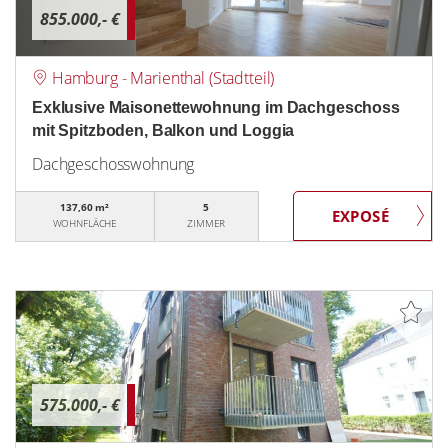
855.000,- €
Hamburg - Marienthal (Stadtteil)
Exklusive Maisonettewohnung im Dachgeschoss
mit Spitzboden, Balkon und Loggia
Dachgeschosswohnung
137,60 m²
5
WOHNFLÄCHE
ZIMMER
575.000,- €