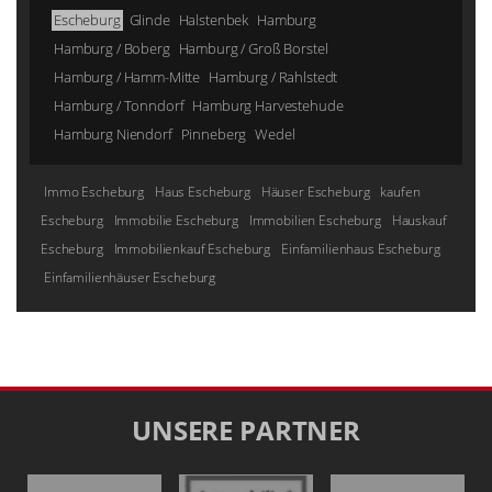
Escheburg
Glinde
Halstenbek
Hamburg
Hamburg / Boberg
Hamburg / Groß Borstel
Hamburg / Hamm-Mitte
Hamburg / Rahlstedt
Hamburg / Tonndorf
Hamburg Harvestehude
Hamburg Niendorf
Pinneberg
Wedel
Immo Escheburg
Haus Escheburg
Häuser Escheburg
kaufen
Escheburg
Immobilie Escheburg
Immobilien Escheburg
Hauskauf
Escheburg
Immobilienkauf Escheburg
Einfamilienhaus Escheburg
Einfamilienhäuser Escheburg
UNSERE PARTNER