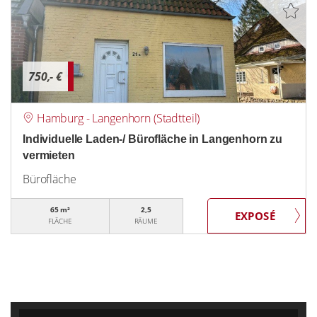
750,- €
Hamburg - Langenhorn (Stadtteil)
Individuelle Laden-/ Bürofläche in Langenhorn zu
vermieten
Bürofläche
65 m²
2,5
FLÄCHE
RÄUME