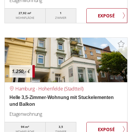
Etagenwohnung
27,92 m²
1
WOHNFLÄCHE
ZIMMER
1.250,- €
Hamburg - Hohenfelde (Stadtteil)
Helle 3,5-Zimmer-Wohnung mit Stuckelementen
und Balkon
Etagenwohnung
94 m²
3,5
WOHNFLÄCHE
ZIMMER