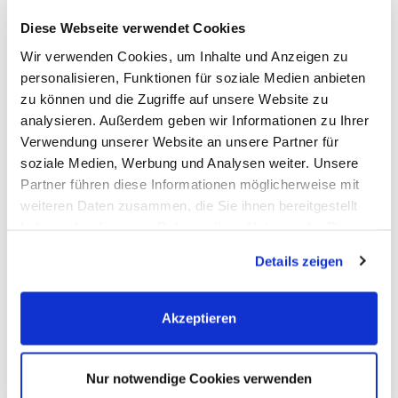
zum Team
Diese Webseite verwendet Cookies
Wir verwenden Cookies, um Inhalte und Anzeigen zu
FAQ
personalisieren, Funktionen für soziale Medien anbieten
zu können und die Zugriffe auf unsere Website zu
analysieren. Außerdem geben wir Informationen zu Ihrer
Verwendung unserer Website an unsere Partner für
soziale Medien, Werbung und Analysen weiter. Unsere
Partner führen diese Informationen möglicherweise mit
weiteren Daten zusammen, die Sie ihnen bereitgestellt
haben oder die sie im Rahmen Ihrer Nutzung der Dienste
gesammelt haben. Sie geben Einwilligung zu unseren
Details zeigen
Cookies, wenn Sie unsere Webseite weiterhin nutzen.
Akzeptieren
Sie haben noch offene Fragen? In unserem FAQ-
Bereich beantworten wir die gängigsten Fragen
Nur notwendige Cookies verwenden
rund um das Thema Immobilien und den Beruf des