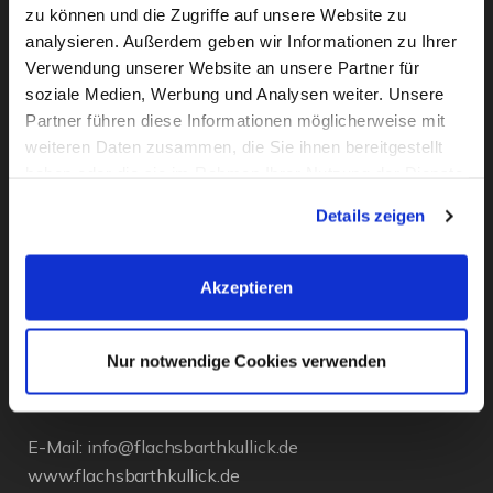
zu können und die Zugriffe auf unsere Website zu
analysieren. Außerdem geben wir Informationen zu Ihrer
Verwendung unserer Website an unsere Partner für
soziale Medien, Werbung und Analysen weiter. Unsere
Partner führen diese Informationen möglicherweise mit
weiteren Daten zusammen, die Sie ihnen bereitgestellt
KONTAKT
haben oder die sie im Rahmen Ihrer Nutzung der Dienste
gesammelt haben. Sie geben Einwilligung zu unseren
Details zeigen
Flachsbarth & Kullick
Cookies, wenn Sie unsere Webseite weiterhin nutzen.
Inh. Carsten Bellingrodt e.K.
Elisenstr. 13
Akzeptieren
D - 22087 Hamburg
Tel.:
040 - 25 133 25
Nur notwendige Cookies verwenden
Fax: 040 - 25 070 94
E-Mail:
info@flachsbarthkullick.de
www.flachsbarthkullick.de