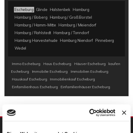
Escheburg
Glinde
Halstenbek
Hamburg
Hamburg / Boberg
Hamburg / Groß Borstel
Hamburg / Hamm-Mitte
Hamburg / Meiendorf
Hamburg / Rahlstedt
Hamburg / Tonndorf
Hamburg Harvestehude
Hamburg Niendorf
Pinneberg
Wedel
Immo Escheburg
Haus Escheburg
Häuser Escheburg
kaufen
Escheburg
Immobilie Escheburg
Immobilien Escheburg
Hauskauf Escheburg
Immobilienkauf Escheburg
Einfamilienhaus Escheburg
Einfamilienhäuser Escheburg
UNSERE PARTNER