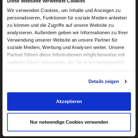
Diese Webseite verwendet Cookies
Wir verwenden Cookies, um Inhalte und Anzeigen zu
personalisieren, Funktionen für soziale Medien anbieten
zu können und die Zugriffe auf unsere Website zu
analysieren. Außerdem geben wir Informationen zu Ihrer
Verwendung unserer Website an unsere Partner für
soziale Medien, Werbung und Analysen weiter. Unsere
Partner führen diese Informationen möglicherweise mit
weiteren Daten zusammen, die Sie ihnen bereitgestellt
haben oder die sie im Rahmen Ihrer Nutzung der Dienste
gesammelt haben. Sie geben Einwilligung zu unseren
Details zeigen
Cookies, wenn Sie unsere Webseite weiterhin nutzen.
KONTAKT
Akzeptieren
Flachsbarth & Kullick
Inh. Carsten Bellingrodt e.K.
Elisenstr. 13
Nur notwendige Cookies verwenden
D - 22087 Hamburg