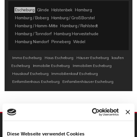
Escheburg
Glinde
Halstenbek
Hamburg
Hamburg / Boberg
Hamburg / Groß Borstel
Hamburg / Hamm-Mitte
Hamburg / Rahlstedt
Hamburg / Tonndorf
Hamburg Harvestehude
Hamburg Niendorf
Pinneberg
Wedel
Immo Escheburg
Haus Escheburg
Häuser Escheburg
kaufen
Escheburg
Immobilie Escheburg
Immobilien Escheburg
Hauskauf Escheburg
Immobilienkauf Escheburg
Einfamilienhaus Escheburg
Einfamilienhäuser Escheburg
UNSERE PARTNER
Diese Webseite verwendet Cookies