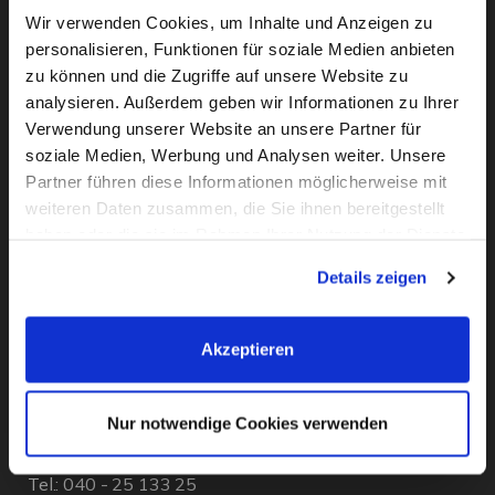
Wir verwenden Cookies, um Inhalte und Anzeigen zu
personalisieren, Funktionen für soziale Medien anbieten
zu können und die Zugriffe auf unsere Website zu
analysieren. Außerdem geben wir Informationen zu Ihrer
Verwendung unserer Website an unsere Partner für
soziale Medien, Werbung und Analysen weiter. Unsere
Partner führen diese Informationen möglicherweise mit
weiteren Daten zusammen, die Sie ihnen bereitgestellt
haben oder die sie im Rahmen Ihrer Nutzung der Dienste
gesammelt haben. Sie geben Einwilligung zu unseren
KONTAKT
Details zeigen
Cookies, wenn Sie unsere Webseite weiterhin nutzen.
Flachsbarth & Kullick
Akzeptieren
Inh. Carsten Bellingrodt e.K.
Elisenstr. 13
Nur notwendige Cookies verwenden
D - 22087 Hamburg
Tel.:
040 - 25 133 25