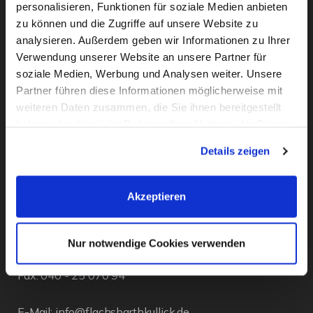
personalisieren, Funktionen für soziale Medien anbieten
zu können und die Zugriffe auf unsere Website zu
analysieren. Außerdem geben wir Informationen zu Ihrer
Verwendung unserer Website an unsere Partner für
soziale Medien, Werbung und Analysen weiter. Unsere
Partner führen diese Informationen möglicherweise mit
weiteren Daten zusammen, die Sie ihnen bereitgestellt
haben oder die sie im Rahmen Ihrer Nutzung der Dienste
KONTAKT
gesammelt haben. Sie geben Einwilligung zu unseren
Details zeigen
Cookies, wenn Sie unsere Webseite weiterhin nutzen.
Flachsbarth & Kullick
Inh. Carsten Bellingrodt e.K.
Akzeptieren
Elisenstr. 13
D - 22087 Hamburg
Nur notwendige Cookies verwenden
Tel.:
040 - 25 133 25
Fax: 040 - 25 070 94
E-Mail:
info@flachsbarthkullick.de