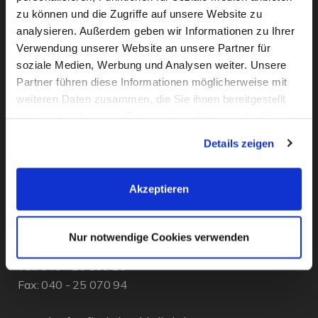
zu können und die Zugriffe auf unsere Website zu
analysieren. Außerdem geben wir Informationen zu Ihrer
Verwendung unserer Website an unsere Partner für
soziale Medien, Werbung und Analysen weiter. Unsere
Partner führen diese Informationen möglicherweise mit
weiteren Daten zusammen, die Sie ihnen bereitgestellt
haben oder die sie im Rahmen Ihrer Nutzung der Dienste
KONTAKT
gesammelt haben. Sie geben Einwilligung zu unseren
Details zeigen
Cookies, wenn Sie unsere Webseite weiterhin nutzen.
Flachsbarth & Kullick
Akzeptieren
Inh. Carsten Bellingrodt e.K.
Elisenstr. 13
D - 22087 Hamburg
Nur notwendige Cookies verwenden
Tel.:
040 - 25 133 25
Fax: 040 - 25 070 94