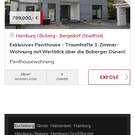
799.000,- €
Hamburg / Boberg - Bergedorf (Stadtteil)
Exklusives Penthouse - Traumhafte 3-Zimmer-
Wohnung mit Weitblick über die Boberger Dünen!
Penthousewohnung
120 m²
3
WOHNFLÄCHE
ZIMMER
Escheburg
Glinde
Halstenbek
Hamburg
Hamburg / Boberg
Hamburg / Groß Borstel