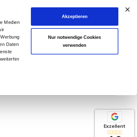
040 - 25 133 25
Akzeptieren
le Medien
FER & VERMIETER
KÄUFER & MIETER
KONTAKT
ir
, Werbung
Nur notwendige Cookies
ren Daten
verwenden
ienste
weiterhin
Exzellent