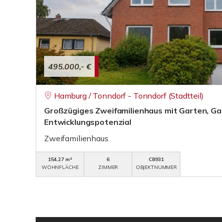
495.000,- €
Hamburg / Tonndorf - Tonndorf (Stadtteil)
Großzügiges Zweifamilienhaus mit Garten, Ga
Entwicklungspotenzial
Zweifamilienhaus
154,27 m²
6
CB931
WOHNFLÄCHE
ZIMMER
OBJEKTNUMMER