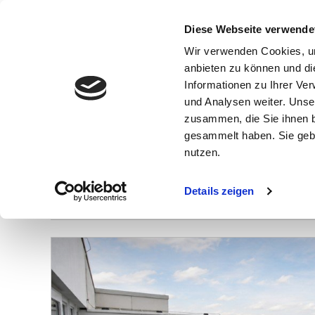
Diese Webseite verwende
Wir verwenden Cookies, um
anbieten zu können und di
Informationen zu Ihrer Ve
und Analysen weiter. Unse
zusammen, die Sie ihnen b
gesammelt haben. Sie gebe
Wohnung Glinde
nutzen.
Details zeigen
Anzahl der
Objekte:
1