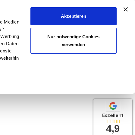
040 - 25 133 25
Akzeptieren
le Medien
FER & VERMIETER
KÄUFER & MIETER
KONTAKT
ir
, Werbung
Nur notwendige Cookies
ren Daten
verwenden
ienste
weiterhin
Exzellent
4,9