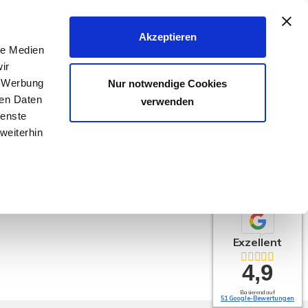
040 - 25 133 25
Akzeptieren
le Medien
FER & VERMIETER
KÄUFER & MIETER
KONTAKT
ir
, Werbung
Nur notwendige Cookies
ren Daten
verwenden
ienste
weiterhin
Exzellent
4,9
Basierend auf
51 Google-Bewertungen