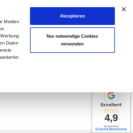
040 - 25 133 25
Akzeptieren
le Medien
FER & VERMIETER
KÄUFER & MIETER
KONTAKT
ir
, Werbung
Nur notwendige Cookies
ren Daten
verwenden
ienste
weiterhin
West
Exzellent
4,9
Basierend auf
51 Google-Bewertungen