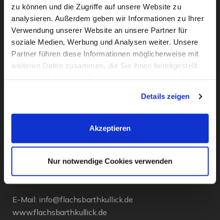
zu können und die Zugriffe auf unsere Website zu
analysieren. Außerdem geben wir Informationen zu Ihrer
Verwendung unserer Website an unsere Partner für
soziale Medien, Werbung und Analysen weiter. Unsere
Partner führen diese Informationen möglicherweise mit
weiteren Daten zusammen, die Sie ihnen bereitgestellt
KONTAKT
haben oder die sie im Rahmen Ihrer Nutzung der Dienste
gesammelt haben. Sie geben Einwilligung zu unseren
Details zeigen
Flachsbarth & Kullick
Cookies, wenn Sie unsere Webseite weiterhin nutzen.
Inh. Carsten Bellingrodt e.K.
Elisenstr. 13
Akzeptieren
D - 22087 Hamburg
Tel.:
040 - 25 133 25
Nur notwendige Cookies verwenden
Fax: 040 - 25 070 94
E-Mail:
info@flachsbarthkullick.de
www.flachsbarthkullick.de