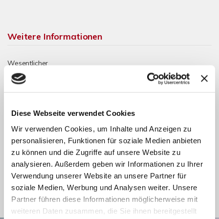
Weitere Informationen
Wesentlicher
Luft-/Wasser-Wärmepumpe
Energieträger
Energieausweis
A+
Werteklasse
Diese Webseite verwendet Cookies
Energieausweis Baujahr
2026
Wir verwenden Cookies, um Inhalte und Anzeigen zu
Energieausweis
Wohngebäude
personalisieren, Funktionen für soziale Medien anbieten
Gebäudeart
zu können und die Zugriffe auf unsere Website zu
Zentralheizung,
Heizung
analysieren. Außerdem geben wir Informationen zu Ihrer
Fußbodenheizung
Verwendung unserer Website an unsere Partner für
Befeuerung
Luft-/Wasser-Wärmepumpe
soziale Medien, Werbung und Analysen weiter. Unsere
Partner führen diese Informationen möglicherweise mit
weiteren Daten zusammen, die Sie ihnen bereitgestellt