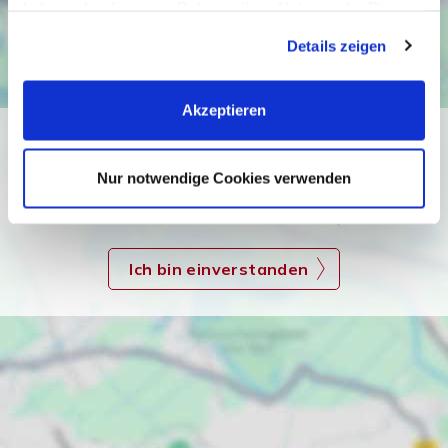
haben oder die sie im Rahmen Ihrer Nutzung der Dienste
gesammelt haben. Sie geben Einwilligung zu unseren
Details zeigen
Cookies, wenn Sie unsere Webseite weiterhin nutzen.
Akzeptieren
Ich bin damit einverstanden, dass mir Karten von Google
angezeigt werden. Es gelten die
Nur notwendige Cookies verwenden
Datenschutzbedingungen von Google
(
https://policies.google.com/privacy
).
Ich bin einverstanden