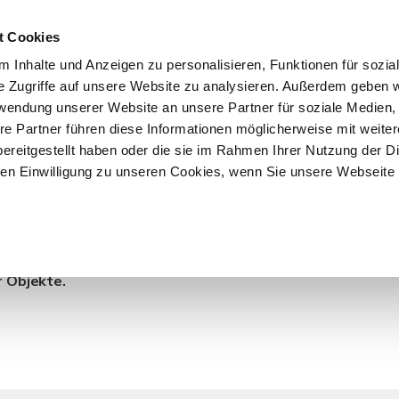
t Cookies
 Inhalte und Anzeigen zu personalisieren, Funktionen für sozia
START
ÜBER F&K
ANGEBOTE
VERKÄU
e Zugriffe auf unsere Website zu analysieren. Außerdem geben w
rwendung unserer Website an unsere Partner für soziale Medien
re Partner führen diese Informationen möglicherweise mit weite
ereitgestellt haben oder die sie im Rahmen Ihrer Nutzung der D
n Einwilligung zu unseren Cookies, wenn Sie unsere Webseite 
 Hamburg / Barmbek-
r Objekte.