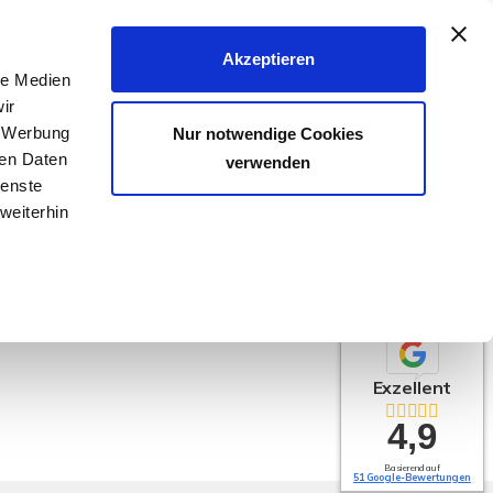
040 - 25 133 25
Akzeptieren
le Medien
FER & VERMIETER
KÄUFER & MIETER
KONTAKT
ir
, Werbung
Nur notwendige Cookies
ren Daten
verwenden
ienste
weiterhin
Nord
Exzellent
4,9
Basierend auf
51 Google-Bewertungen