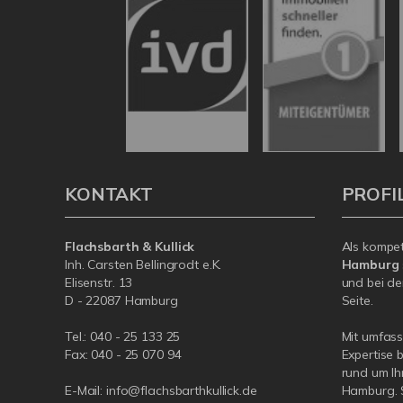
KONTAKT
PROFI
Flachsbarth & Kullick
Als kompe
Inh. Carsten Bellingrodt e.K.
Hamburg
Elisenstr. 13
und bei de
D - 22087 Hamburg
Seite.
Tel.:
040 - 25 133 25
Mit umfas
Fax: 040 - 25 070 94
Expertise 
rund um Ih
E-Mail:
info@flachsbarthkullick.de
Hamburg. S