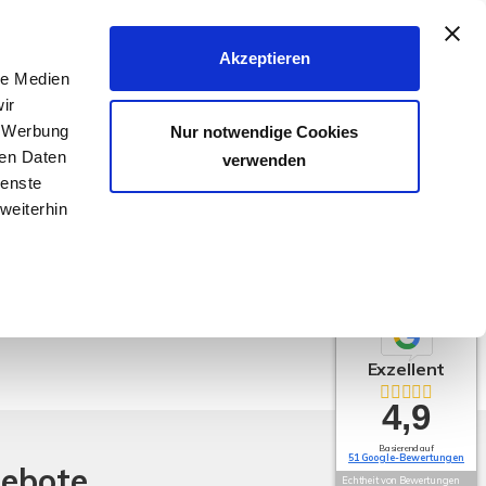
040 - 25 133 25
Akzeptieren
le Medien
FER & VERMIETER
KÄUFER & MIETER
KONTAKT
ir
, Werbung
Nur notwendige Cookies
ren Daten
verwenden
ienste
weiterhin
Exzellent
4,9
Basierend auf
51 Google-Bewertungen
gebote
Echtheit von Bewertungen