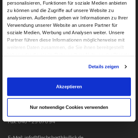
personalisieren, Funktionen für soziale Medien anbieten
zu können und die Zugriffe auf unsere Website zu
analysieren. Außerdem geben wir Informationen zu Ihrer
Verwendung unserer Website an unsere Partner für
soziale Medien, Werbung und Analysen weiter. Unsere
Partner führen diese Informationen möglicherweise mit
weiteren Daten zusammen, die Sie ihnen bereitgestellt
haben oder die sie im Rahmen Ihrer Nutzung der Dienste
KONTAKT
gesammelt haben. Sie geben Einwilligung zu unseren
Details zeigen
Cookies, wenn Sie unsere Webseite weiterhin nutzen.
Flachsbarth & Kullick
Inh. Carsten Bellingrodt e.K.
Akzeptieren
Elisenstr. 13
D - 22087 Hamburg
Nur notwendige Cookies verwenden
Tel.:
040 - 25 133 25
Fax: 040 - 25 070 94
E-Mail:
info@flachsbarthkullick.de