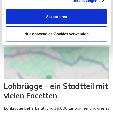
Details zeigen
Ich bin damit einverstanden, dass mir Karten von
Cookies, wenn Sie unsere Webseite weiterhin nutzen.
Google angezeigt werden. Es gelten die
Datenschutzbedingungen von Google
Akzeptieren
(
https://policies.google.com/privacy
).
Nur notwendige Cookies verwenden
Ich bin einverstanden
Lohbrügge – ein Stadtteil mit
vielen Facetten
Lohbrügge beherbergt rund 39.000 Einwohner und grenzt