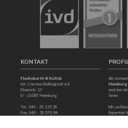
KONTAKT
PROFI
Flachsbarth & Kullick
Als kompe
Inh. Carsten Bellingrodt e.K.
Hamburg
Elisenstr. 13
und bei de
D - 22087 Hamburg
Seite.
Tel.:
040 - 25 133 25
Mit umfas
Fax: 040 - 25 070 94
Expertise 
rund um Ih
E-Mail:
info@flachsbarthkullick.de
Hamburg. S