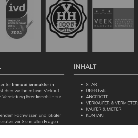
L
INHALT
tenter
Immobilienmakler in
START
stehen wir Ihnen beim Verkauf
ÜBER F&K
r Vermietung Ihrer Immobilie zur
ANGEBOTE
VERKÄUFER & VERMIETER
KÄUFER & MIETER
sendem Fachwissen und lokaler
KONTAKT
beraten wir Sie in allen Fragen
r Haus oder Ihre Wohnung in
prechen Sie uns an - wir sind