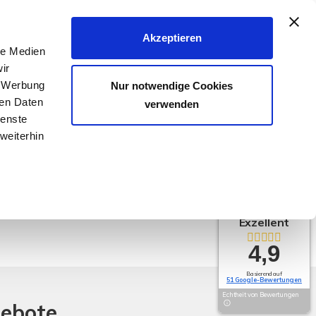
040 - 25 133 25
Akzeptieren
le Medien
FER & VERMIETER
KÄUFER & MIETER
KONTAKT
ir
, Werbung
Nur notwendige Cookies
ren Daten
verwenden
ienste
weiterhin
Exzellent
4,9
Basierend auf
51 Google-Bewertungen
Echtheit von Bewertungen
gebote