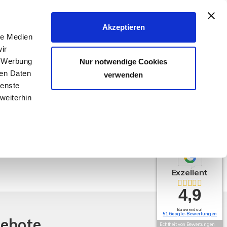
040 - 25 133 25
Akzeptieren
le Medien
FER & VERMIETER
KÄUFER & MIETER
KONTAKT
ir
, Werbung
Nur notwendige Cookies
ren Daten
verwenden
ienste
weiterhin
Exzellent
4,9
Basierend auf
51 Google-Bewertungen
gebote
Echtheit von Bewertungen