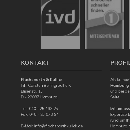
KONTAKT
PROFI
Flachsbarth & Kullick
Als kompe
Inh. Carsten Bellingrodt e.K.
Hamburg
Elisenstr. 13
und bei de
D - 22087 Hamburg
Seite.
Tel.:
040 - 25 133 25
Mit umfas
Fax: 040 - 25 070 94
Expertise 
rund um Ih
E-Mail:
info@flachsbarthkullick.de
Hamburg. S