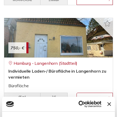
WOHNFLÄCHE
ZIMMER
750,- €
Hamburg - Langenhorn (Stadtteil)
Individuelle Laden-/ Bürofläche in Langenhorn zu
vermieten
Bürofläche
65 m²
2,5
FLÄCHE
RÄUME