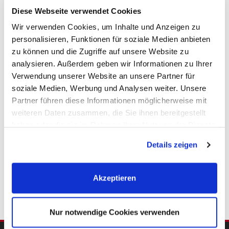
Diese Webseite verwendet Cookies
Wir verwenden Cookies, um Inhalte und Anzeigen zu
personalisieren, Funktionen für soziale Medien anbieten
zu können und die Zugriffe auf unsere Website zu
1.495,- €
analysieren. Außerdem geben wir Informationen zu Ihrer
Verwendung unserer Website an unsere Partner für
soziale Medien, Werbung und Analysen weiter. Unsere
Hamburg / Hamm-Mitte - Hamm-Mitte (Stadtteil)
Partner führen diese Informationen möglicherweise mit
Zentral gelegene Bürofläche in Hamburg-Hamm
weiteren Daten zusammen, die Sie ihnen bereitgestellt
zu vermieten!
haben oder die sie im Rahmen Ihrer Nutzung der Dienste
Bürofläche
gesammelt haben. Sie geben Einwilligung zu unseren
Details zeigen
Cookies, wenn Sie unsere Webseite weiterhin nutzen.
176,27 m²
4
FLÄCHE
RÄUME
Akzeptieren
Nur notwendige Cookies verwenden