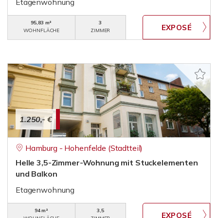
Etagenwohnung
95,83 m²
3
WOHNFLÄCHE
ZIMMER
1.250,- €
Hamburg - Hohenfelde (Stadtteil)
Helle 3,5-Zimmer-Wohnung mit Stuckelementen
und Balkon
Etagenwohnung
94 m²
3,5