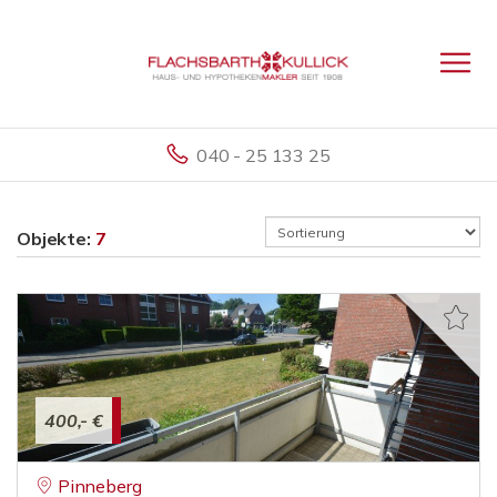
040 - 25 133 25
Objekte:
7
400,- €
Pinneberg