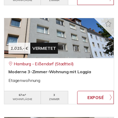
WOHNFLÄCHE
ZIMMER
1.015,- €
VERMIETET
Hamburg - Eißendorf (Stadtteil)
Moderne 3-Zimmer-Wohnung mit Loggia
Etagenwohnung
67 m²
3
WOHNFLÄCHE
ZIMMER