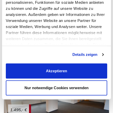
personalisieren, Funktionen für soziale Medien anbieten
zu können und die Zugriffe auf unsere Website zu
750,- €
analysieren. Außerdem geben wir Informationen zu Ihrer
Verwendung unserer Website an unsere Partner für
soziale Medien, Werbung und Analysen weiter. Unsere
Hamburg - Langenhorn (Stadtteil)
Partner führen diese Informationen möglicherweise mit
Individuelle Laden-/ Bürofläche in Langenhorn zu
weiteren Daten zusammen, die Sie ihnen bereitgestellt
vermieten
haben oder die sie im Rahmen Ihrer Nutzung der Dienste
Bürofläche
gesammelt haben. Sie geben Einwilligung zu unseren
Details zeigen
Cookies, wenn Sie unsere Webseite weiterhin nutzen.
65 m²
2,5
FLÄCHE
RÄUME
Akzeptieren
Nur notwendige Cookies verwenden
1.495,- €