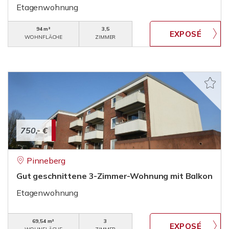
Etagenwohnung
94 m²
3,5
WOHNFLÄCHE
ZIMMER
750,- €
Pinneberg
Gut geschnittene 3-Zimmer-Wohnung mit Balkon
Etagenwohnung
69,54 m²
3