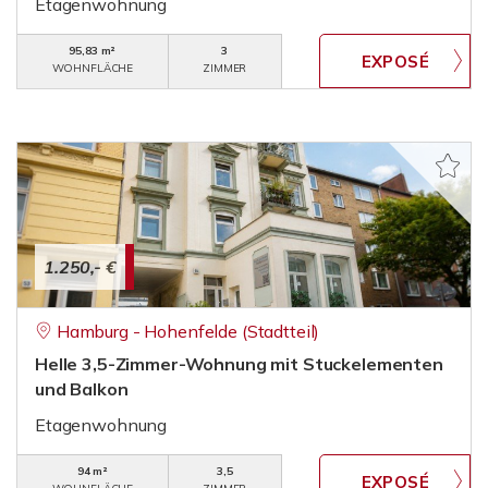
Etagenwohnung
95,83 m²
3
WOHNFLÄCHE
ZIMMER
1.250,- €
Hamburg - Hohenfelde (Stadtteil)
Helle 3,5-Zimmer-Wohnung mit Stuckelementen
und Balkon
Etagenwohnung
94 m²
3,5