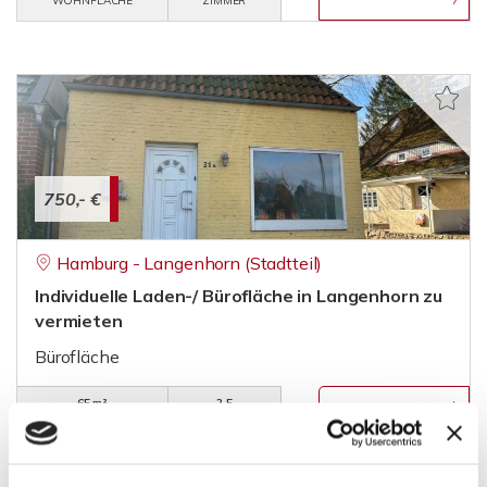
WOHNFLÄCHE
ZIMMER
750,- €
Hamburg - Langenhorn (Stadtteil)
Individuelle Laden-/ Bürofläche in Langenhorn zu
vermieten
Bürofläche
65 m²
2,5
FLÄCHE
RÄUME