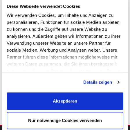
Diese Webseite verwendet Cookies
Wir verwenden Cookies, um Inhalte und Anzeigen zu
personalisieren, Funktionen für soziale Medien anbieten
zu können und die Zugriffe auf unsere Website zu
1.495,- €
analysieren. Außerdem geben wir Informationen zu Ihrer
Verwendung unserer Website an unsere Partner für
soziale Medien, Werbung und Analysen weiter. Unsere
Hamburg / Hamm-Mitte - Hamm-Mitte (Stadtteil)
Partner führen diese Informationen möglicherweise mit
Zentral gelegene Bürofläche in Hamburg-Hamm
weiteren Daten zusammen, die Sie ihnen bereitgestellt
zu vermieten!
haben oder die sie im Rahmen Ihrer Nutzung der Dienste
Bürofläche
gesammelt haben. Sie geben Einwilligung zu unseren
Details zeigen
Cookies, wenn Sie unsere Webseite weiterhin nutzen.
176,27 m²
4
FLÄCHE
RÄUME
Akzeptieren
Nur notwendige Cookies verwenden