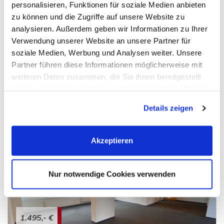
personalisieren, Funktionen für soziale Medien anbieten
zu können und die Zugriffe auf unsere Website zu
750,- €
analysieren. Außerdem geben wir Informationen zu Ihrer
Verwendung unserer Website an unsere Partner für
soziale Medien, Werbung und Analysen weiter. Unsere
Hamburg - Langenhorn (Stadtteil)
Partner führen diese Informationen möglicherweise mit
Individuelle Laden-/ Bürofläche in Langenhorn zu
weiteren Daten zusammen, die Sie ihnen bereitgestellt
vermieten
haben oder die sie im Rahmen Ihrer Nutzung der Dienste
Bürofläche
gesammelt haben. Sie geben Einwilligung zu unseren
Details zeigen
Cookies, wenn Sie unsere Webseite weiterhin nutzen.
65 m²
2,5
FLÄCHE
RÄUME
Akzeptieren
Nur notwendige Cookies verwenden
1.495,- €