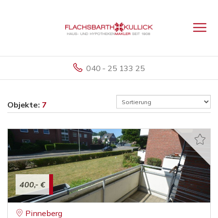
040 - 25 133 25
Objekte:
7
400,- €
Pinneberg