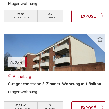
Etagenwohnung
94 m²
3,5
WOHNFLÄCHE
ZIMMER
750,- €
Pinneberg
Gut geschnittene 3-Zimmer-Wohnung mit Balkon
Etagenwohnung
69,54 m²
3