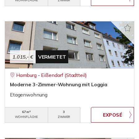
WOHNFLÄCHE
ZIMMER
1.015,- €
VERMIETET
Hamburg - Eißendorf (Stadtteil)
Moderne 3-Zimmer-Wohnung mit Loggia
Etagenwohnung
67 m²
3
WOHNFLÄCHE
ZIMMER