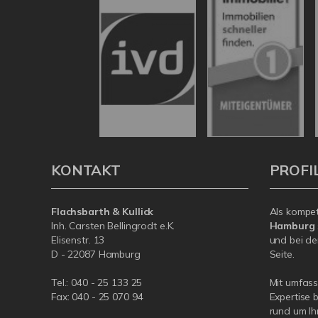
KONTAKT
PROFI
Flachsbarth & Kullick
Als kompe
Inh. Carsten Bellingrodt e.K.
Hamburg
Elisenstr. 13
und bei de
D - 22087 Hamburg
Seite.
Tel.:
040 - 25 133 25
Mit umfas
Fax: 040 - 25 070 94
Expertise 
rund um Ih