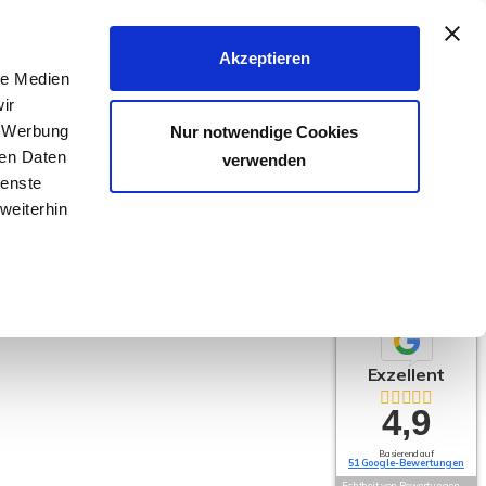
040 - 25 133 25
Akzeptieren
le Medien
FER & VERMIETER
KÄUFER & MIETER
KONTAKT
ir
, Werbung
Nur notwendige Cookies
ren Daten
verwenden
ienste
weiterhin
Exzellent
4,9
Basierend auf
51 Google-Bewertungen
Echtheit von Bewertungen