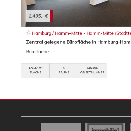
1.495,- €
Hamburg / Hamm-Mitte - Hamm-Mitte (Stadtte
Zentral gelegene Bürofläche in Hamburg-Ham
Bürofläche
176,27 m²
4
CB1805
FLÄCHE
RÄUME
OBJEKTNUMMER