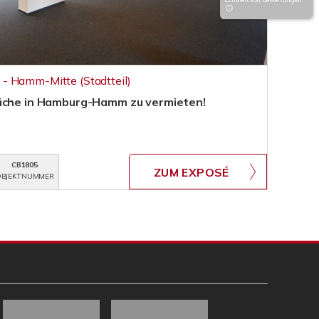
- Hamm-Mitte (Stadtteil)
läche in Hamburg-Hamm zu vermieten!
CB1805
ZUM EXPOSÉ
BJEKTNUMMER