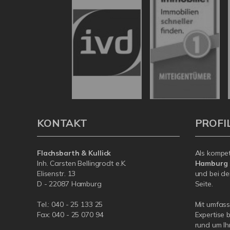
KONTAKT
PROFI
Flachsbarth & Kullick
Als kompe
Inh. Carsten Bellingrodt e.K.
Hamburg
Elisenstr. 13
und bei de
D - 22087 Hamburg
Seite.
Tel.:
040 - 25 133 25
Mit umfas
Fax: 040 - 25 070 94
Expertise 
rund um Ih