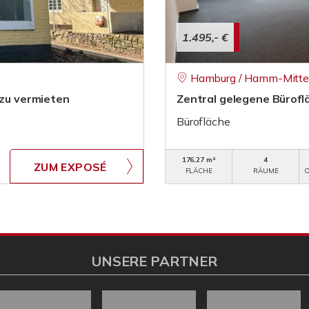
1.495,- €
Hamburg / Hamm-Mitte 
 zu vermieten
Zentral gelegene Bürof
Bürofläche
176,27 m²
4
ZUM EXPOSÉ
FLÄCHE
RÄUME
O
UNSERE PARTNER