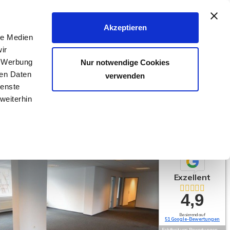
040 - 25 133 25
Akzeptieren
le Medien
FER & VERMIETER
KÄUFER & MIETER
KONTAKT
ir
, Werbung
Nur notwendige Cookies
ren Daten
verwenden
ienste
weiterhin
Exzellent
4,9
Basierend auf
51 Google-Bewertungen
Echtheit von Bewertungen