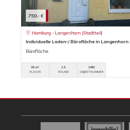
750,- €
Hamburg - Langenhorn (Stadtteil)
Individuelle Laden-/ Bürofläche in Langenhorn
Bürofläche
65 m²
2,5
1083
FLÄCHE
RÄUME
OBJEKTNUMMER