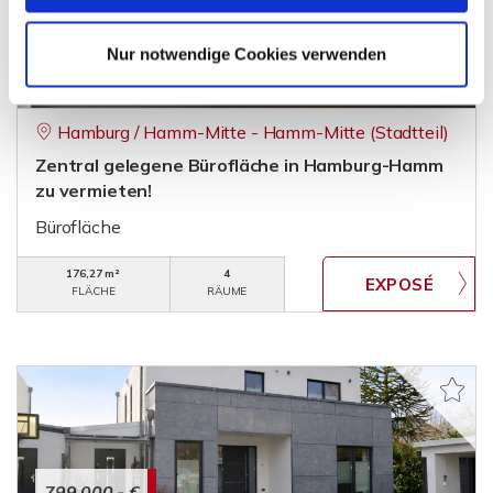
Nur notwendige Cookies verwenden
1.495,- €
Hamburg / Hamm-Mitte - Hamm-Mitte (Stadtteil)
Zentral gelegene Bürofläche in Hamburg-Hamm
zu vermieten!
Bürofläche
176,27 m²
4
FLÄCHE
RÄUME
799.000,- €