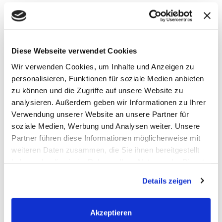
Diese Webseite verwendet Cookies
495.000,- €
Wir verwenden Cookies, um Inhalte und Anzeigen zu
personalisieren, Funktionen für soziale Medien anbieten
Hamburg / Tonndorf - Tonndorf (Stadtteil)
zu können und die Zugriffe auf unsere Website zu
analysieren. Außerdem geben wir Informationen zu Ihrer
Großzügiges Zweifamilienhaus mit Garten,
Verwendung unserer Website an unsere Partner für
Garage und vielseitigem Entwicklungspotenzial
soziale Medien, Werbung und Analysen weiter. Unsere
Zweifamilienhaus
Partner führen diese Informationen möglicherweise mit
weiteren Daten zusammen, die Sie ihnen bereitgestellt
154,27 m²
6
haben oder die sie im Rahmen Ihrer Nutzung der Dienste
WOHNFLÄCHE
ZIMMER
gesammelt haben. Sie geben Einwilligung zu unseren
Details zeigen
Cookies, wenn Sie unsere Webseite weiterhin nutzen.
Akzeptieren