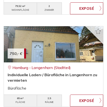
79,52 m²
2
WOHNFLÄCHE
ZIMMER
750,- €
Hamburg - Langenhorn (Stadtteil)
Individuelle Laden-/ Bürofläche in Langenhorn zu
vermieten
Bürofläche
65 m²
2,5
FLÄCHE
RÄUME