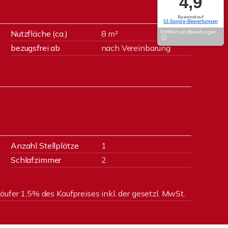
4,9
Basierend auf
51 Google-Bewertungen
Nutzfläche (ca.)
8 m²
Echtheit von Bewertungen
bezugsfrei ab
nach Vereinbarung
Anzahl Stellplätze
1
Schlafzimmer
2
äufer 1,5% des Kaufpreises inkl. der gesetzl. MwSt.