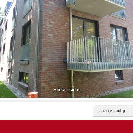
Hausansicht
Notizblock (
)