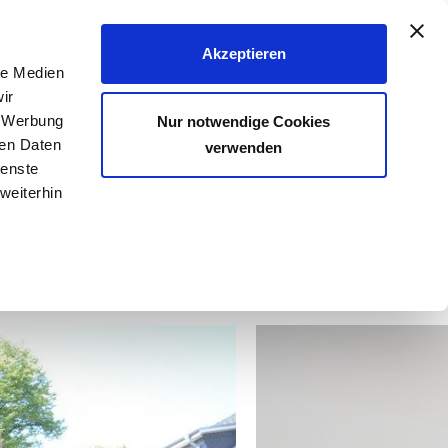
040 - 25 133 25
Akzeptieren
le Medien
FER & VERMIETER
KÄUFER & MIETER
KONTAKT
ir
, Werbung
Nur notwendige Cookies
ren Daten
verwenden
ienste
Anzahl der Objekte:
5 | 6
weiterhin
Zimmer-Wohnung mit Balkon