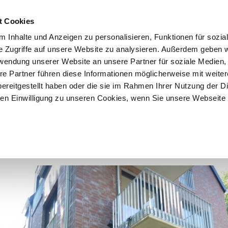
t Cookies
 Inhalte und Anzeigen zu personalisieren, Funktionen für sozia
START
ÜBER F&K
ANGEBOTE
VERKÄU
e Zugriffe auf unsere Website zu analysieren. Außerdem geben w
rwendung unserer Website an unsere Partner für soziale Medien
re Partner führen diese Informationen möglicherweise mit weite
ereitgestellt haben oder die sie im Rahmen Ihrer Nutzung der D
2
3
4
5
6
n Einwilligung zu unseren Cookies, wenn Sie unsere Webseite 
 und Wärmepumpe! Hochwertige 3-