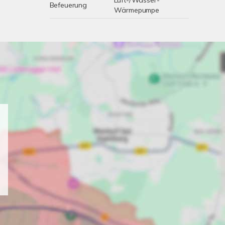
Luft-/Wasser-
Befeuerung
Wärmepumpe