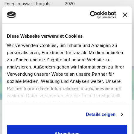
Energieausweis Baujahr
2020
Energieausweis
Wohngebäude
Gebäudeart
Fernheizung,
Heizung
Fußbodenheizung
Diese Webseite verwendet Cookies
Befeuerung
Alternativ
Wir verwenden Cookies, um Inhalte und Anzeigen zu
personalisieren, Funktionen für soziale Medien anbieten
zu können und die Zugriffe auf unsere Website zu
analysieren. Außerdem geben wir Informationen zu Ihrer
Verwendung unserer Website an unsere Partner für
soziale Medien, Werbung und Analysen weiter. Unsere
Partner führen diese Informationen möglicherweise mit
weiteren Daten zusammen, die Sie ihnen bereitgestellt
haben oder die sie im Rahmen Ihrer Nutzung der Dienste
Ich bin damit einverstanden, dass mir Karten von Google
gesammelt haben. Sie geben Einwilligung zu unseren
Details zeigen
angezeigt werden. Es gelten die
Cookies, wenn Sie unsere Webseite weiterhin nutzen.
Datenschutzbedingungen von Google
(
https://policies.google.com/privacy
).
Akzeptieren