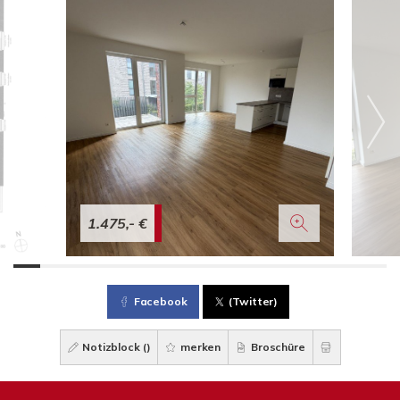
1.475,- €
Facebook
(Twitter)
Notizblock (
)
merken
Broschüre