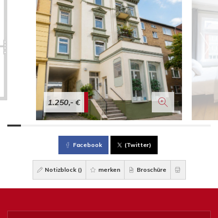
1.250,- €
Facebook
(Twitter)
Notizblock (
)
merken
Broschüre