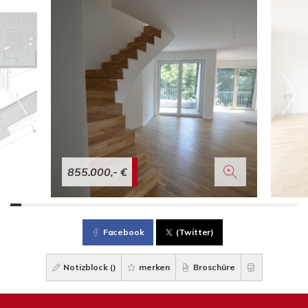
855.000,- €
Facebook
(Twitter)
Notizblock (
)
merken
Broschüre