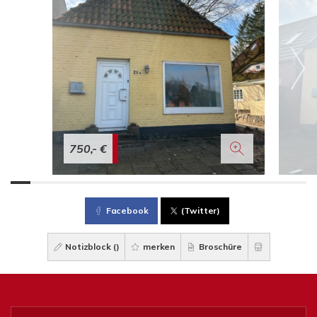
750,- €
Facebook
(Twitter)
Notizblock (
)
merken
Broschüre