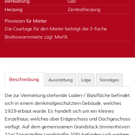
Befeuerung
Gas
Heizung
Zentralheizung
Provision für Mieter
Die Courtage für den Mieter beträgt die 3-fache
Bruttowarmmiete zzgl. MwSt.
Beschreibung
Ausstattung
Lage
Sonstiges
Die zur Vermietung stehende Laden-/ Bürofläche befindet
sich in einem denkmalgeschützten Gebäude, welches
1929 erbaut wurde. Es handelt sich um ein kleines
Einzelhaus, welches über Erdgeschoss und Dachgeschoss
verfügt. Auf dem gemeinsamen Grundstück (Immenhöven
21a/ Tangstedter Landstraße 205) befinden sich weitere