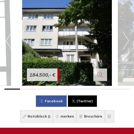
184.500,- €
Facebook
(Twitter)
Notizblock (
)
merken
Broschüre