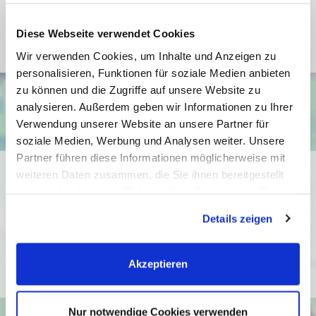
Befeuerung
Alternativ
Diese Webseite verwendet Cookies
Wir verwenden Cookies, um Inhalte und Anzeigen zu
personalisieren, Funktionen für soziale Medien anbieten
zu können und die Zugriffe auf unsere Website zu
analysieren. Außerdem geben wir Informationen zu Ihrer
Verwendung unserer Website an unsere Partner für
soziale Medien, Werbung und Analysen weiter. Unsere
Partner führen diese Informationen möglicherweise mit
Ich bin damit einverstanden, dass mir Karten von Google
weiteren Daten zusammen, die Sie ihnen bereitgestellt
angezeigt werden. Es gelten die
haben oder die sie im Rahmen Ihrer Nutzung der Dienste
Datenschutzbedingungen von Google
gesammelt haben. Sie geben Einwilligung zu unseren
Details zeigen
Cookies, wenn Sie unsere Webseite weiterhin nutzen.
(
https://policies.google.com/privacy
).
Ich bin einverstanden
Akzeptieren
Nur notwendige Cookies verwenden