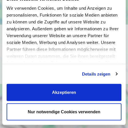
Wir verwenden Cookies, um Inhalte und Anzeigen zu
personalisieren, Funktionen für soziale Medien anbieten
zu können und die Zugriffe auf unsere Website zu
analysieren. Außerdem geben wir Informationen zu Ihrer
Ich bin damit einverstanden, dass mir Karten von Google
Verwendung unserer Website an unsere Partner für
angezeigt werden. Es gelten die
soziale Medien, Werbung und Analysen weiter. Unsere
Datenschutzbedingungen von Google
Partner führen diese Informationen möglicherweise mit
(
https://policies.google.com/privacy
).
weiteren Daten zusammen, die Sie ihnen bereitgestellt
haben oder die sie im Rahmen Ihrer Nutzung der Dienste
gesammelt haben. Sie geben Einwilligung zu unseren
Ich bin einverstanden
Details zeigen
Cookies, wenn Sie unsere Webseite weiterhin nutzen.
Akzeptieren
Nur notwendige Cookies verwenden