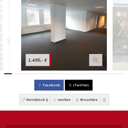
1.495,- €
Facebook
(Twitter)
Notizblock (
)
merken
Broschüre