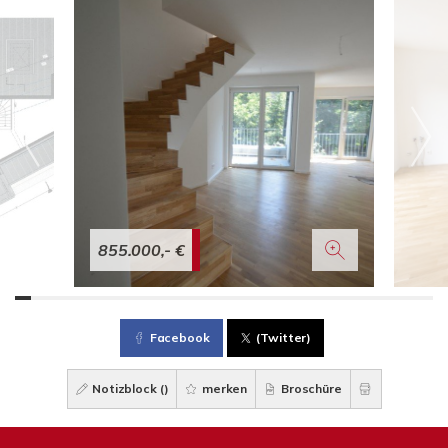
855.000,- €
Facebook
(Twitter)
Notizblock (
)
merken
Broschüre