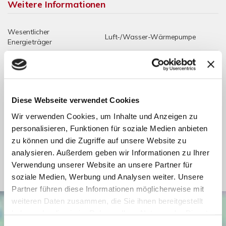
Weitere Informationen
Wesentlicher
Luft-/Wasser-Wärmepumpe
Energieträger
Energieausweis
A+
Werteklasse
Energieausweis Baujahr
2026
Diese Webseite verwendet Cookies
Energieausweis
Wohngebäude
Gebäudeart
Wir verwenden Cookies, um Inhalte und Anzeigen zu
personalisieren, Funktionen für soziale Medien anbieten
Zentralheizung,
Heizung
Fußbodenheizung
zu können und die Zugriffe auf unsere Website zu
analysieren. Außerdem geben wir Informationen zu Ihrer
Befeuerung
Luft-/Wasser-Wärmepumpe
Verwendung unserer Website an unsere Partner für
soziale Medien, Werbung und Analysen weiter. Unsere
Partner führen diese Informationen möglicherweise mit
weiteren Daten zusammen, die Sie ihnen bereitgestellt
haben oder die sie im Rahmen Ihrer Nutzung der Dienste
gesammelt haben. Sie geben Einwilligung zu unseren