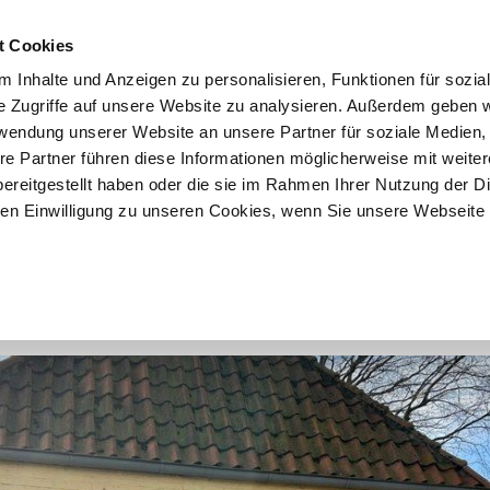
t Cookies
 Inhalte und Anzeigen zu personalisieren, Funktionen für sozia
START
ÜBER F&K
ANGEBOTE
VERKÄU
e Zugriffe auf unsere Website zu analysieren. Außerdem geben w
rwendung unserer Website an unsere Partner für soziale Medien
re Partner führen diese Informationen möglicherweise mit weite
ereitgestellt haben oder die sie im Rahmen Ihrer Nutzung der D
1
2
3
n Einwilligung zu unseren Cookies, wenn Sie unsere Webseite 
e Laden-/ Bürofläche in Langenhorn 