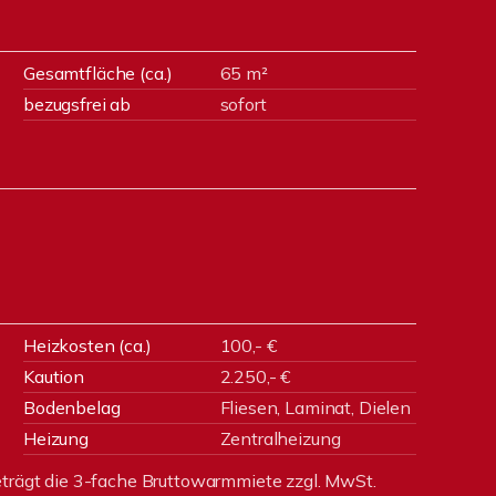
Gesamtfläche (ca.)
65 m²
bezugsfrei ab
sofort
Heizkosten (ca.)
100,- €
Kaution
2.250,- €
Bodenbelag
Fliesen, Laminat, Dielen
Heizung
Zentralheizung
eträgt die 3-fache Bruttowarmmiete zzgl. MwSt.