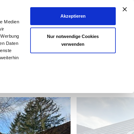
040 - 25 133 25
Akzeptieren
le Medien
FER & VERMIETER
KÄUFER & MIETER
KONTAKT
ir
, Werbung
Nur notwendige Cookies
ren Daten
verwenden
ienste
Anzahl der Objekte:
1 | 3
weiterhin
zu vermieten