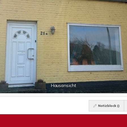
Hausansicht
Notizblock (
)