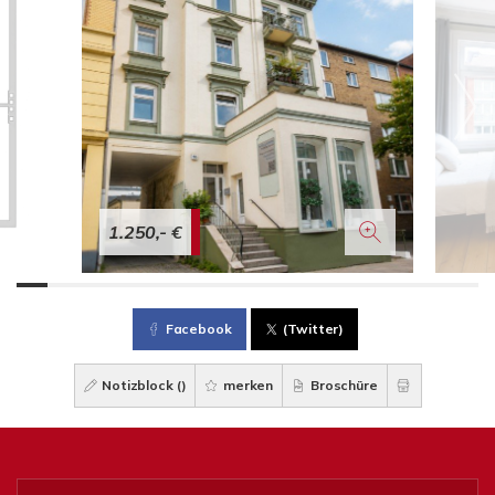
1.250,- €
Facebook
(Twitter)
Notizblock (
)
merken
Broschüre