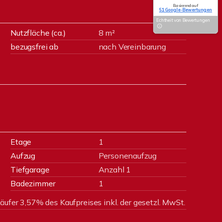
Basierend auf
51 Google-Bewertungen
Echtheit von Bewertungen
Nutzfläche (ca.)
8 m²
bezugsfrei ab
nach Vereinbarung
Etage
1
Aufzug
Personenaufzug
Tiefgarage
Anzahl 1
Badezimmer
1
äufer 3,57% des Kaufpreises inkl. der gesetzl. MwSt.