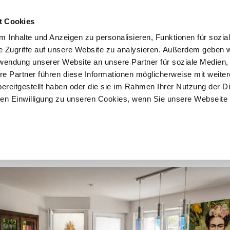
t Cookies
 Inhalte und Anzeigen zu personalisieren, Funktionen für sozia
START
ÜBER F&K
ANGEBOTE
VERKÄU
e Zugriffe auf unsere Website zu analysieren. Außerdem geben w
rwendung unserer Website an unsere Partner für soziale Medien
re Partner führen diese Informationen möglicherweise mit weite
ereitgestellt haben oder die sie im Rahmen Ihrer Nutzung der D
1
2
3
4
5
n Einwilligung zu unseren Cookies, wenn Sie unsere Webseite 
nung mit Balkon und TG-Stellplatz 