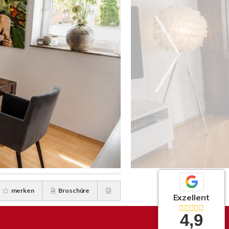
merken
Broschüre
Exzellent
4,9