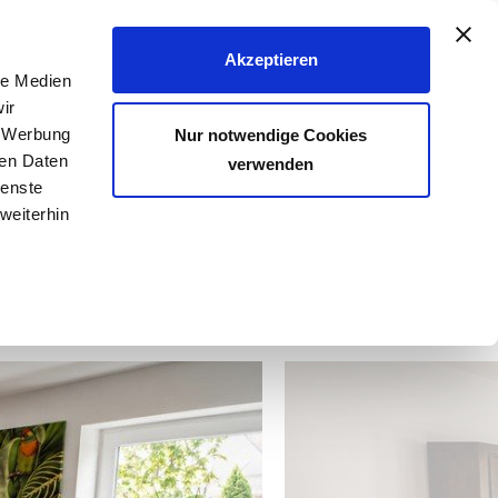
040 - 25 133 25
Akzeptieren
le Medien
FER & VERMIETER
KÄUFER & MIETER
KONTAKT
ir
, Werbung
Nur notwendige Cookies
ren Daten
verwenden
ienste
Anzahl der Objekte:
1 | 13
weiterhin
in gepflegter Wohnanlage