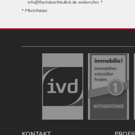
info@flachsbarthkullick.de widerrufen. *
* Pflichtfelder
KONTAKT
PROFI