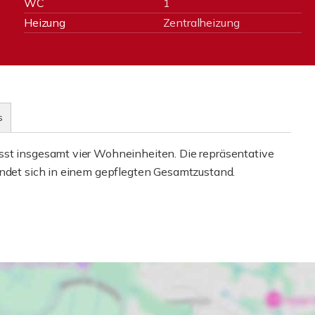
WC
1
Heizung
Zentralheizung
s
sst insgesamt vier Wohneinheiten. Die repräsentative
indet sich in einem gepflegten Gesamtzustand.