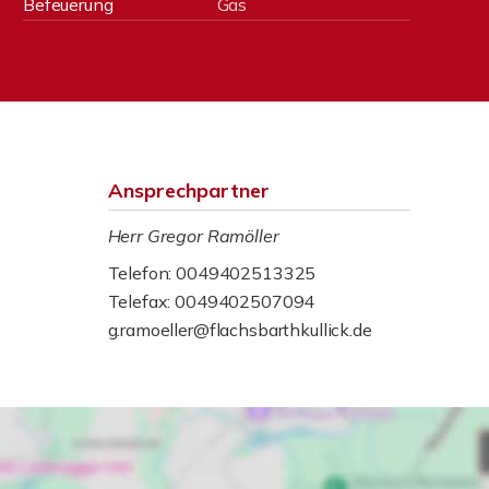
Befeuerung
Gas
Ansprechpartner
Herr Gregor Ramöller
Telefon: 0049402513325
Telefax: 0049402507094
g.ramoeller@flachsbarthkullick.de