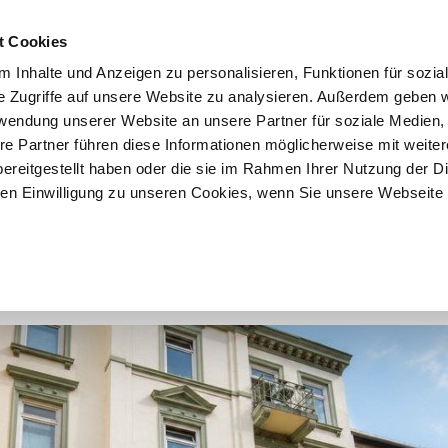
t Cookies
 Inhalte und Anzeigen zu personalisieren, Funktionen für sozia
START
ÜBER F&K
ANGEBOTE
VERKÄU
e Zugriffe auf unsere Website zu analysieren. Außerdem geben w
rwendung unserer Website an unsere Partner für soziale Medien
re Partner führen diese Informationen möglicherweise mit weite
ereitgestellt haben oder die sie im Rahmen Ihrer Nutzung der D
2
3
4
5
6
n Einwilligung zu unseren Cookies, wenn Sie unsere Webseite 
Zimmer-Wohnung mit Stuckelementen