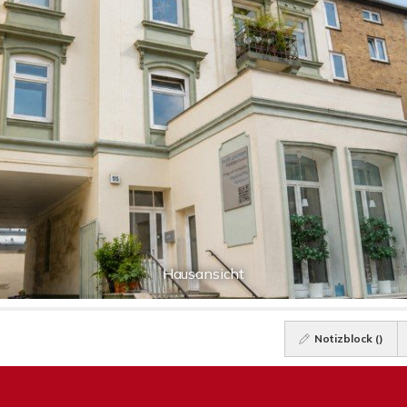
Hausansicht
Notizblock (
)